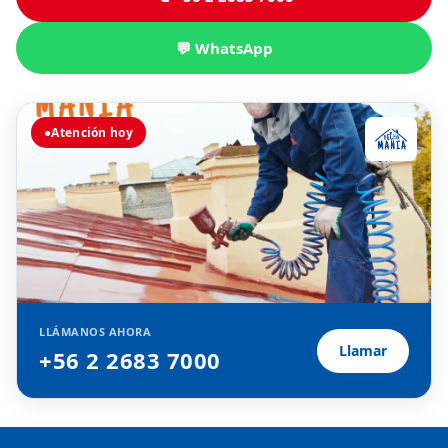
💬 WhatsApp
●
Atención hoy
LLÁMANOS AHORA
Llamar
+56 2 2683 7000