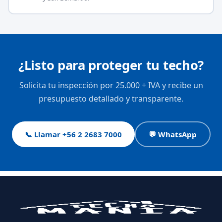
¿Listo para proteger tu techo?
Solicita tu inspección por 25.000 + IVA y recibe un
presupuesto detallado y transparente.
📞 Llamar +56 2 2683 7000
💬 WhatsApp