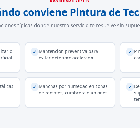
PROBLEMAS REALES
ndo conviene Pintura de Te
aciones típicas donde nuestro servicio te resuelve sin supue
izar o
Mantención preventiva para
Pi
✓
✓
ficial
evitar deterioro acelerado.
co
tálicas
Manchas por humedad en zonas
De
✓
✓
de remates, cumbrera o uniones.
su
te