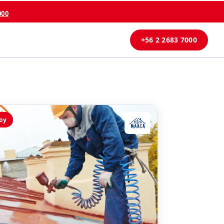
000
+56 2 2683 7000
oy