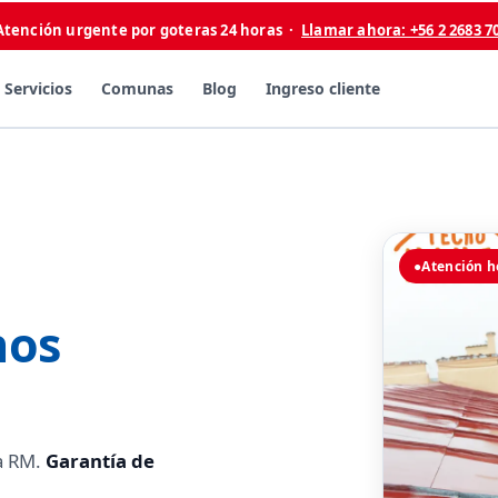
Atención urgente por goteras 24 horas ·
Llamar ahora: +56 2 2683 7
Servicios
Comunas
Blog
Ingreso cliente
●
Atención h
hos
la RM.
Garantía de