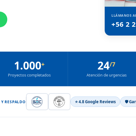
LLÁMANOS A
+56 2 
1.000
24
+
/7
Proyectos completados
Atención de urgencias
⭐ 4.8 Google Reviews
🛡 Ga
 Y RESPALDO