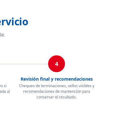
rvicio
le.
4
Revisión final y recomendaciones
o si
Chequeo de terminaciones, sellos visibles y
ada al
recomendaciones de mantención para
conservar el resultado.