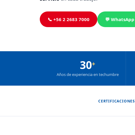
📞 +56 2 2683 7000
💬 WhatsApp
30
+
Años de experiencia en techumbre
CERTIFICACIONES