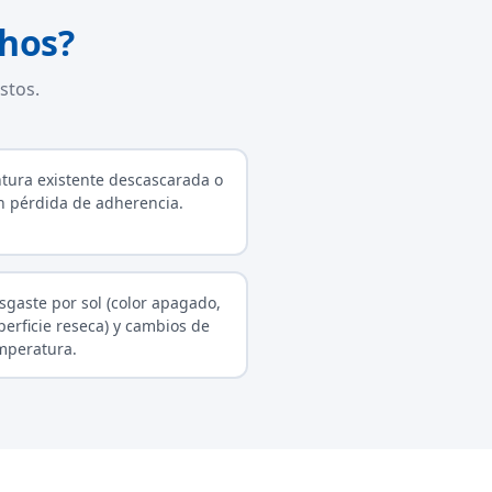
chos?
stos.
ntura existente descascarada o
n pérdida de adherencia.
sgaste por sol (color apagado,
perficie reseca) y cambios de
mperatura.