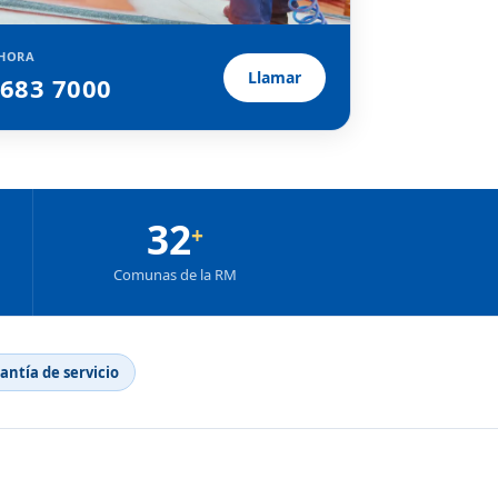
HORA
Llamar
2683 7000
32
+
Comunas de la RM
rantía de servicio