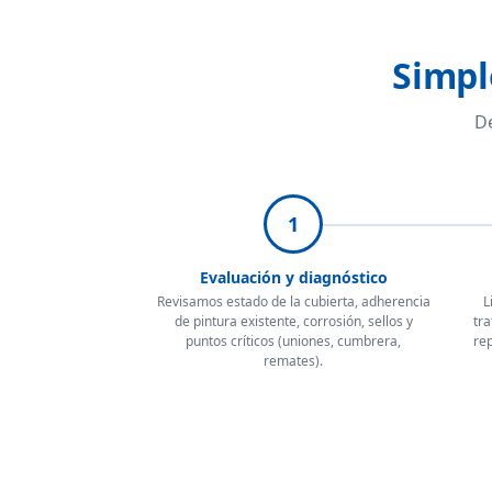
Simpl
De
1
Evaluación y diagnóstico
Revisamos estado de la cubierta, adherencia
L
de pintura existente, corrosión, sellos y
tra
puntos críticos (uniones, cumbrera,
rep
remates).