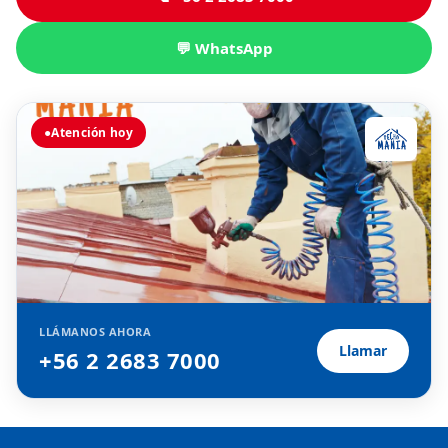
💬 WhatsApp
●
Atención hoy
LLÁMANOS AHORA
Llamar
+56 2 2683 7000