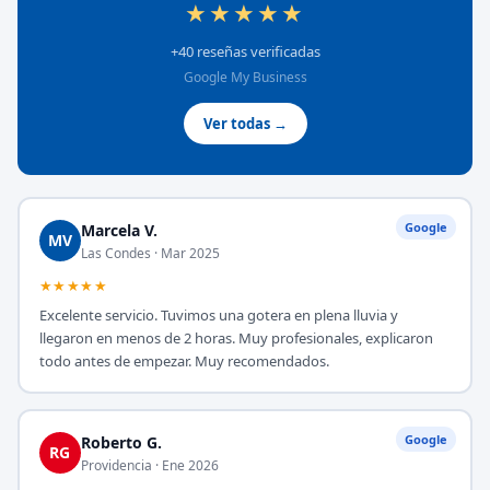
★★★★★
+40 reseñas verificadas
Google My Business
Ver todas →
Google
Marcela V.
MV
Las Condes · Mar 2025
★★★★★
Excelente servicio. Tuvimos una gotera en plena lluvia y
llegaron en menos de 2 horas. Muy profesionales, explicaron
todo antes de empezar. Muy recomendados.
Google
Roberto G.
RG
Providencia · Ene 2026