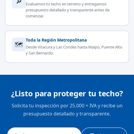
🔎
Evaluamos tu techo en terreno y entregamos
presupuesto detallado y transparente antes de
comenzar.
Toda la Región Metropolitana
🗺
Desde Vitacura y Las Condes hasta Maipú, Puente Alto
y San Bernardo.
¿Listo para proteger tu techo?
Solicita tu inspección por 25.000 + IVA y recibe un
presupuesto detallado y transparente.