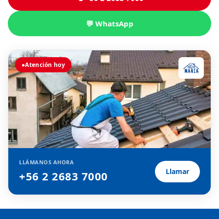
💬 WhatsApp
●
Atención hoy
LLÁMANOS AHORA
Llamar
+56 2 2683 7000