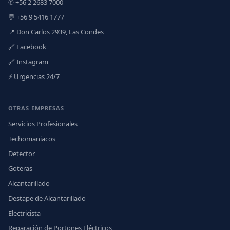
✆ +56 2 2683 7000
💬 +56 9 5416 1777
📍 Don Carlos 2939, Las Condes
🔗 Facebook
🔗 Instagram
⚡ Urgencias 24/7
OTRAS EMPRESAS
Servicios Profesionales
Techomaniacos
Detector
Goteras
Alcantarillado
Destape de Alcantarillado
Electricista
Reparación de Portones Eléctricos