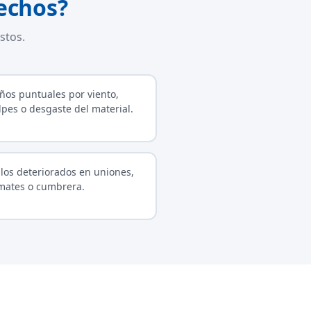
echos?
stos.
ños puntuales por viento,
lpes o desgaste del material.
llos deteriorados en uniones,
mates o cumbrera.