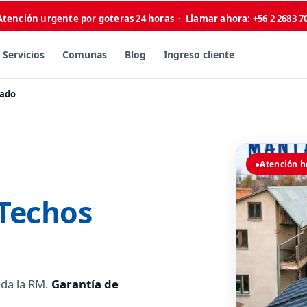
Atención urgente por goteras 24 horas ·
Llamar ahora: +56 2 2683 7
Servicios
Comunas
Blog
Ingreso cliente
rado
●
Atención h
Techos
oda la RM.
Garantía de