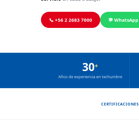
📞 +56 2 2683 7000
💬 WhatsApp
30
+
Años de experiencia en techumbre
CERTIFICACIONES