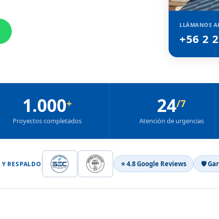
LLÁMANOS A
+56 2 
1.000
24
+
/7
Proyectos completados
Atención de urgencias
⭐ 4.8 Google Reviews
🛡 Ga
 Y RESPALDO