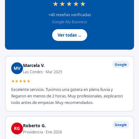
★★★★★
+40 reseñas verificadas
Google My Business
Ver todas →
Google
Marcela V.
MV
Las Condes · Mar 2025
★★★★★
Excelente servicio. Tuvimos una gotera en plena lluvia y
llegaron en menos de 2 horas. Muy profesionales, explicaron
todo antes de empezar. Muy recomendados.
Google
Roberto G.
RG
Providencia · Ene 2026