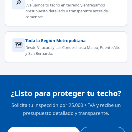
🔎
Evaluamos tu techo en terreno y entregamos
presupuesto detallado y transparente antes de
comenzar.
Toda la Región Metropolitana
🗺
Desde Vitacura y Las Condes hasta Maipú, Puente Alto
y San Bernardo.
¿Listo para proteger tu techo?
Solicita tu inspección por 25.000 + IVA y recibe un
presupuesto detallado y transparente.