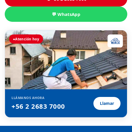
💬 WhatsApp
●
Atención hoy
LLÁMANOS AHORA
Llamar
+56 2 2683 7000