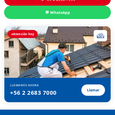
💬 WhatsApp
●
Atención hoy
LLÁMANOS AHORA
Llamar
+56 2 2683 7000