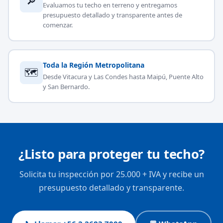
🔎
Evaluamos tu techo en terreno y entregamos
presupuesto detallado y transparente antes de
comenzar.
Toda la Región Metropolitana
🗺
Desde Vitacura y Las Condes hasta Maipú, Puente Alto
y San Bernardo.
¿Listo para proteger tu techo?
Solicita tu inspección por 25.000 + IVA y recibe un
presupuesto detallado y transparente.