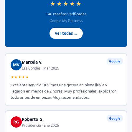
★★★★★
+40 reseñas verificadas
Google My Business
Ver todas →
Google
Marcela V.
MV
Las Condes · Mar 2025
★★★★★
Excelente servicio. Tuvimos una gotera en plena lluvia y
llegaron en menos de 2 horas. Muy profesionales, explicaron
todo antes de empezar. Muy recomendados.
Google
Roberto G.
RG
Providencia · Ene 2026