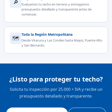
🔎
Evaluamos tu techo en terreno y entregamos
presupuesto detallado y transparente antes de
comenzar.
Toda la Región Metropolitana
🗺
Desde Vitacura y Las Condes hasta Maipú, Puente Alto
y San Bernardo.
¿Listo para proteger tu techo?
Solicita tu inspección por 25.000 + IVA y recibe un
presupuesto detallado y transparente.