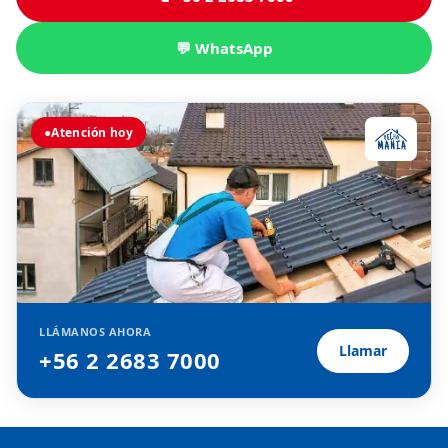
💬 WhatsApp
●
Atención hoy
LLÁMANOS AHORA
Llamar
+56 2 2683 7000