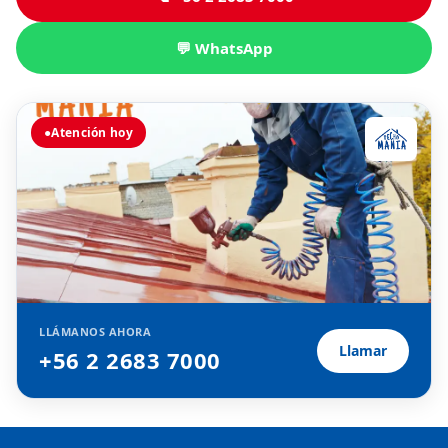
💬 WhatsApp
●
Atención hoy
LLÁMANOS AHORA
Llamar
+56 2 2683 7000