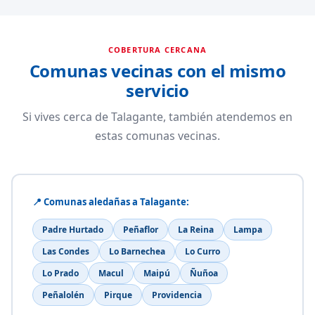
COBERTURA CERCANA
Comunas vecinas con el mismo
servicio
Si vives cerca de Talagante, también atendemos en
estas comunas vecinas.
📍 Comunas aledañas a Talagante:
Padre Hurtado
Peñaflor
La Reina
Lampa
Las Condes
Lo Barnechea
Lo Curro
Lo Prado
Macul
Maipú
Ñuñoa
Peñalolén
Pirque
Providencia