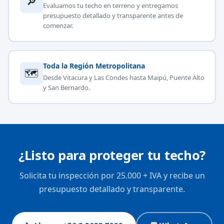
🔎
Evaluamos tu techo en terreno y entregamos
presupuesto detallado y transparente antes de
comenzar.
Toda la Región Metropolitana
🗺
Desde Vitacura y Las Condes hasta Maipú, Puente Alto
y San Bernardo.
¿Listo para proteger tu techo?
Solicita tu inspección por 25.000 + IVA y recibe un
presupuesto detallado y transparente.