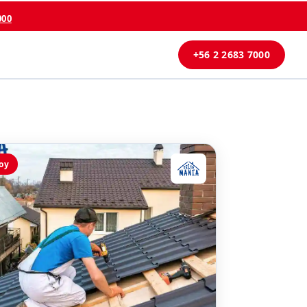
000
+56 2 2683 7000
oy