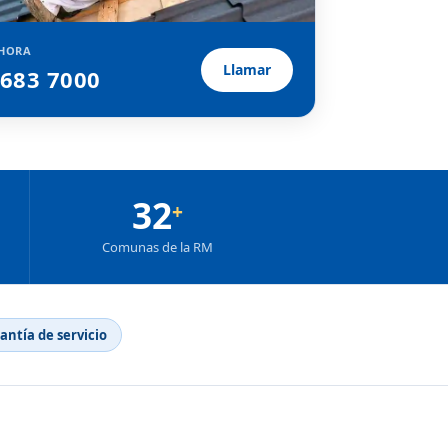
HORA
Llamar
2683 7000
32
+
Comunas de la RM
rantía de servicio