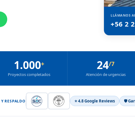
LLÁMANOS A
+56 2 
1.000
24
+
/7
Proyectos completados
Atención de urgencias
⭐ 4.8 Google Reviews
🛡 Ga
 Y RESPALDO