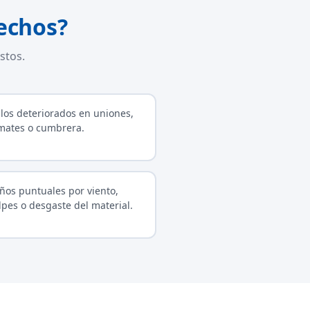
echos?
stos.
llos deteriorados en uniones,
mates o cumbrera.
ños puntuales por viento,
lpes o desgaste del material.