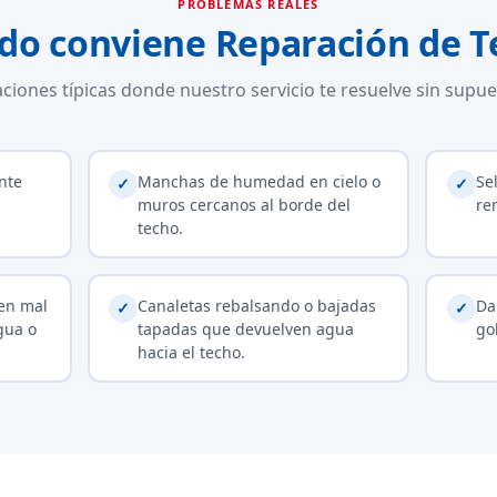
PROBLEMAS REALES
do conviene Reparación de T
aciones típicas donde nuestro servicio te resuelve sin supue
nte
Manchas de humedad en cielo o
Se
✓
✓
muros cercanos al borde del
re
techo.
 en mal
Canaletas rebalsando o bajadas
Da
✓
✓
gua o
tapadas que devuelven agua
go
hacia el techo.