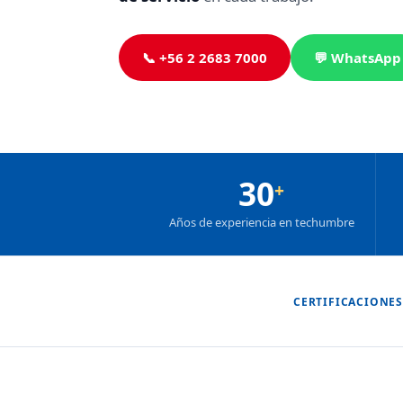
📞 +56 2 2683 7000
💬 WhatsApp
30
+
Años de experiencia en techumbre
CERTIFICACIONES