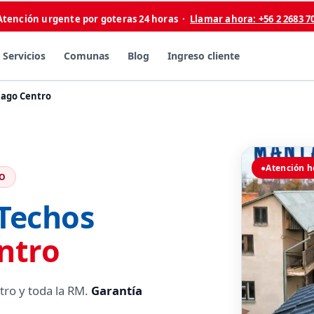
Atención urgente por goteras 24 horas ·
Llamar ahora: +56 2 2683 7
Servicios
Comunas
Blog
Ingreso cliente
iago Centro
●
Atención h
RO
Techos
ntro
tro y toda la RM.
Garantía