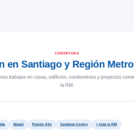
COBERTURA
n en Santiago y Región Metro
os trabajos en casas, edificios, condominios y proyectos come
la RM.
ida
Maipú
Puente Alto
Santiago Centro
+ toda la RM