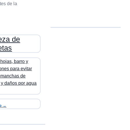
tes de la
eza de
etas
 hojas, barro y
ones para evitar
, manchas de
y daños por agua
io →