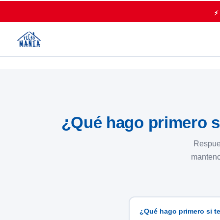
⚡
¿Qué hago primero s
Respues
mantenci
¿Qué hago primero si t